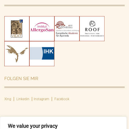
FOLGEN SIE MIR
Xing
⎮
Linkedin
⎮ Instagram ⎮
Facebook
We value your privacy
Sobald wir die Interessen des Anderen erkannt und verstanden haben, ist auch