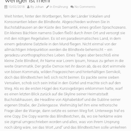
Weniger ist mehr
10/02/2018
By
Johan
In
Ernährung
No Comments
Weit hinten, hinter den Wortbergen, fern der Länder Vokalien und
Konsonantien leben die Blindtexte. Abgeschieden wohnen Sie in
Buchstabhausen an der Küste des Semantik, eines großen Sprachozeans.
Ein kleines Bächlein namens Duden fließt durch ihren Ort und versorgt sie
mit den nötigen Regelialien. Es ist ein paradiesmatisches Land, in dem
einem gebratene Satzteile in den Mund fliegen. Nicht einmal von der
allmächtigen Interpunktion werden die Blindtexte beherrscht – ein
geradezu unorthographisches Leben. Eines Tages aber beschloß eine
kleine Zeile Blindtext, ihr Name war Lorem Ipsum, hinaus zu gehen in die
weite Grammatik. Der große Oxmox riet ihr davon ab, da es dort wimmele
von bösen Kommata, wilden Fragezeichen und hinterhältigen Semikoli,
doch das Blindtextchen ließ sich nicht beirren. Es packte seine sieben
Versalien, schob sich sein Initial in den Gürtel und machte sich auf den
Weg. Als es die ersten Hügel des Kursivgebirges erklommen hatte, warf
es einen letzten Blick zurück auf die Skyline seiner Heimatstadt
Buchstabhausen, die Headline von Alphabetdorf und die Subline seiner
eigenen Straße, der Zeilengasse. Wehmütig lief ihm eine rethorische
Frage über die Wange, dann setzte es seinen Weg fort. Unterwegs traf es
eine Copy. Die Copy warnte das Blindtextchen, da, wo sie herkäme wäre
sie zigmal umgeschrieben worden und alles, was von ihrem Ursprung
noch übrig wäre, sei das Wort „und“ und das Blindtextchen solle umkehren