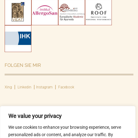
FOLGEN SIE MIR
Xing
⎮
Linkedin
⎮ Instagram ⎮
Facebook
We value your privacy
Sobald wir die Interessen des Anderen erkannt und verstanden haben, ist auch
unser Problem gelöst.
We use cookies to enhance your browsing experience, serve
personalized ads or content, and analyze our traffic. By